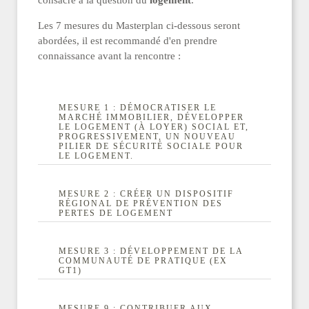
consacré à la question du
logement
.
Les 7 mesures du Masterplan ci-dessous seront
abordées, il est recommandé d'en prendre
connaissance avant la rencontre :
MESURE 1 : DÉMOCRATISER LE
MARCHÉ IMMOBILIER, DÉVELOPPER
LE LOGEMENT (À LOYER) SOCIAL ET,
PROGRESSIVEMENT, UN NOUVEAU
PILIER DE SÉCURITÉ SOCIALE POUR
LE LOGEMENT.
Démocratiser le marché
MESURE 2 : CRÉER UN DISPOSITIF
RÉGIONAL DE PRÉVENTION DES
PERTES DE LOGEMENT
immobilier, développer
le logement (à loyer)
Créer un dispositif
MESURE 3 : DÉVELOPPEMENT DE LA
COMMUNAUTÉ DE PRATIQUE (EX
GT1)
social et,
régional de prévention
progressivement, un
des pertes de logement.
MESURE 9 : CONTRIBUER AUX