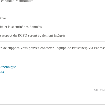
candidature introduite
tive
ité et la sécurité des données
t le respect du RGPD seront également intégrés.
in de support, vous pouvez contacter l’équipe de Bruss’help via l’adres
n technique
ons
SUIV