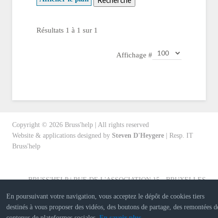
Résultats 1 à 1 sur 1
Affichage #
Copyright ©
2026
Bruss'help | All rights reserved
Website & applications designed by
Steven D'Heygere
| Resp. IT
Bruss'help
BRUSS'HELP | RUE DE L'ASSOCIATION 15 - BRUXELLES
En poursuivant votre navigation, vous acceptez le dépôt de cookies tiers
destinés à vous proposer des vidéos, des boutons de partage, des remontées d
contenus de plateformes sociales.
En savoir plus