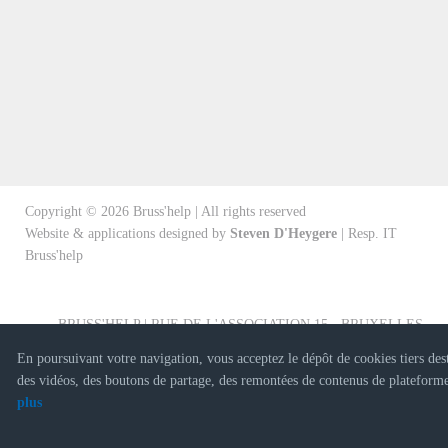
Copyright ©
2026
Bruss'help | All rights reserved
Website & applications designed by
Steven D'Heygere
| Resp. IT
Bruss'help
BRUSS'HELP | RUE DE L'ASSOCIATION 15 - BRUXELLES
En poursuivant votre navigation, vous acceptez le dépôt de cookies tiers des
des vidéos, des boutons de partage, des remontées de contenus de plateforme
plus