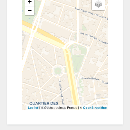
+
−
| © Openstreetmap France | ©
Leaflet
OpenStreetMap