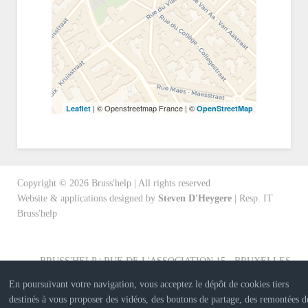
| © Openstreetmap France | ©
Leaflet
OpenStreetMap
Copyright ©
2026
Bruss'help | All rights reserved
Website & applications designed by
Steven D'Heygere
| Resp. IT
Bruss'help
BRUSS'HELP | RUE DE L'ASSOCIATION 15 - BRUXELLES
En poursuivant votre navigation, vous acceptez le dépôt de cookies tiers
destinés à vous proposer des vidéos, des boutons de partage, des remontées d