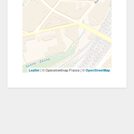
| © Openstreetmap France | ©
Leaflet
OpenStreetMap