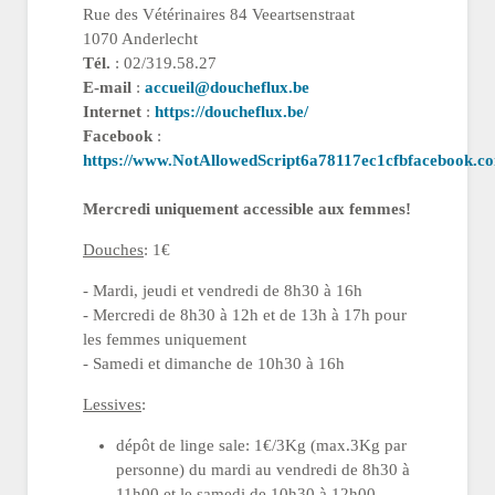
Rue des Vétérinaires 84 Veeartsenstraat
1070 Anderlecht
Tél.
: 02/319.58.27
E-mail
:
accueil@doucheflux.be
Internet
:
https://doucheflux.be/
Facebook
:
https://www.NotAllowedScript6a78117ec1cfbfacebook
Mercredi uniquement accessible aux femmes!
Douches
: 1€
- Mardi, jeudi et vendredi de 8h30 à 16h
- Mercredi de 8h30 à 12h et de 13h à 17h pour
les femmes uniquement
- Samedi et dimanche de 10h30 à 16h
Lessives
:
dépôt de linge sale: 1€/3Kg (max.3Kg par
personne) du mardi au vendredi de 8h30 à
11h00 et le samedi de 10h30 à 12h00