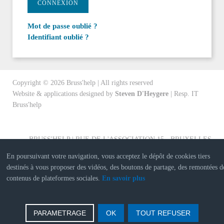
CONNEXION
Mot de passe oublié ?
Identifiant oublié ?
Copyright ©
2026
Bruss'help | All rights reserved
Website & applications designed by
Steven D'Heygere
| Resp. IT
Bruss'help
BRUSS'HELP | RUE DE L'ASSOCIATION 15 - BRUXELLES
En poursuivant votre navigation, vous acceptez le dépôt de cookies tiers
destinés à vous proposer des vidéos, des boutons de partage, des remontées d
contenus de plateformes sociales.
En savoir plus
PARAMETRAGE
OK
TOUT REFUSER