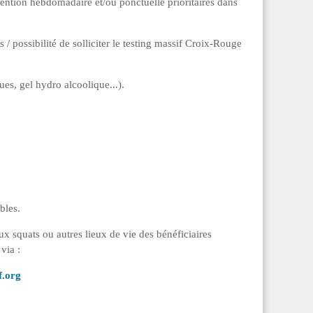
vention hebdomadaire et/ou ponctuelle prioritaires dans
 / possibilité de solliciter le testing massif Croix-Rouge
es, gel hydro alcoolique...).
bles.
x squats ou autres lieux de vie des bénéficiaires
via :
.org