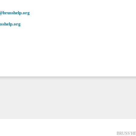
@brusshelp.org
sshelp.org
BRUSS'HE