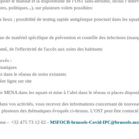
ler le mandat et la disponibilité de l’OST sans-abrisme, inclus l’inter
es, politiques...), sur plusieurs volets possibles:
s lieux ; possibilité de testing rapide antigénique ponctuel dans les squats
ue de matériel spécifique de prévention et contrôle des infections (masqu
té, de l'effectivité de l'accès aux soins des habitants
levés :
ématiques
 dans le réseau de soins existants
re ligne sur site
 MENA dans les squats et mise à l’abri dans le réseau si places disponi
dans vos activités, vous recevez des informations concernant de nouveau
u plusieurs des thématiques évoquée ci-dessus. L’OST peut être contacté 
sme - +32 475 73 12 02 -
MSFOCB-brussels-Covid-IPC@brussels.msf