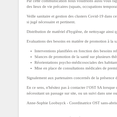
Par cette communication nous voudrions aussi vous rappe
des lieux de vie précaires (squats, occupations temporair
Veille sanitaire et gestion des clusters Covid-19 dans ce
si jugé nécessaire et pertinent.
Distribution de matériel d'hygiène, de nettoyage ainsi q
Evaluations des besoins en matière de promotion à la san
Interventions planifiées en fonction des besoins re
Séances de promotion de la santé sur plusieurs th
Réorientations psycho-médicosociales des habitants
Mise en place de consultations médicales de premiè
Signalement aux partenaires concernés de la présence de
En ce sens, n'hésitez pas à contacter l’OST SA lorsque 
nécessitant un passage sur site, ou un suivi dans une o
Anne-Sophie Loobuyck - Coordinatrice OST sans-abri