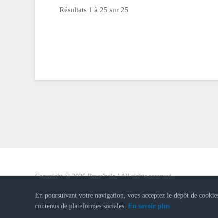
Résultats 1 à 25 sur 25
Copyright ©
2026
Bruss'help | All rights reserved
Website & applications designed by
Steven D'Heygere
| Resp. IT 
En poursuivant votre navigation, vous acceptez le dépôt de cookies
contenus de plateformes sociales.
En savoir plus