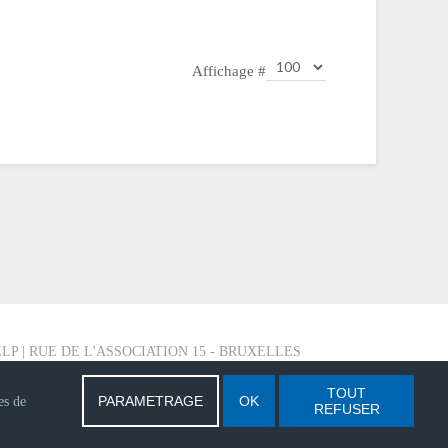
Affichage #
LP | RUE DE L'ASSOCIATION 15 - BRUXELLES
TOUT
PARAMETRAGE
OK
es de
REFUSER