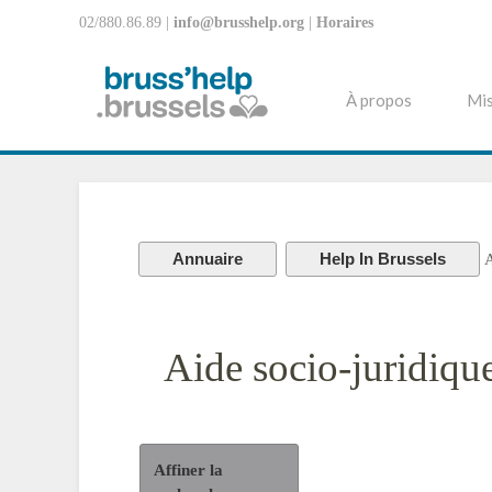
02/880.86.89 |
info@brusshelp.org
|
Horaires
À propos
Mis
Annuaire
Help In Brussels
A
Aide socio-juridiqu
Affiner la