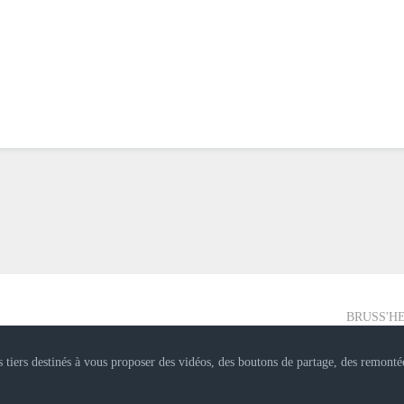
BRUSS'HE
Bruss'help
 tiers destinés à vous proposer des vidéos, des boutons de partage, des remonté