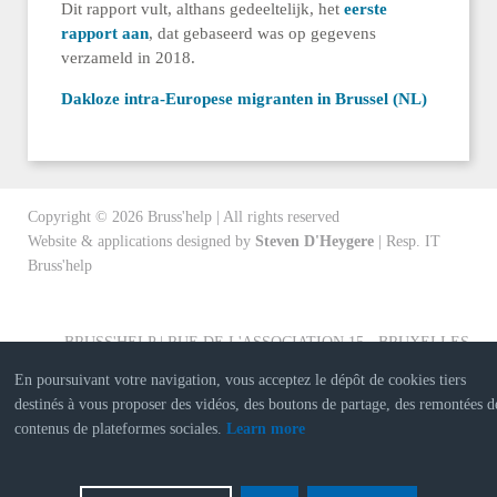
Dit rapport vult, althans gedeeltelijk, het
eerste
rapport aan
, dat gebaseerd was op gegevens
verzameld in 2018.
Dakloze intra-Europese migranten in Brussel (NL)
Copyright ©
2026
Bruss'help | All rights reserved
Website & applications designed by
Steven D'Heygere
| Resp. IT
Bruss'help
BRUSS'HELP | RUE DE L'ASSOCIATION 15 - BRUXELLES
En poursuivant votre navigation, vous acceptez le dépôt de cookies tiers
destinés à vous proposer des vidéos, des boutons de partage, des remontées d
contenus de plateformes sociales.
Learn more