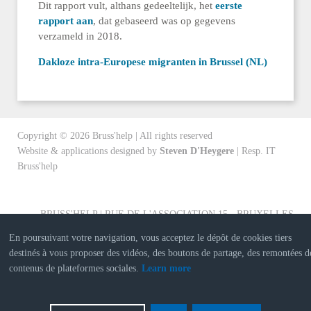
Dit rapport vult, althans gedeeltelijk, het
eerste
rapport aan
, dat gebaseerd was op gegevens
verzameld in 2018.
Dakloze intra-Europese migranten in Brussel (NL)
Copyright ©
2026
Bruss'help | All rights reserved
Website & applications designed by
Steven D'Heygere
| Resp. IT
Bruss'help
BRUSS'HELP | RUE DE L'ASSOCIATION 15 - BRUXELLES
En poursuivant votre navigation, vous acceptez le dépôt de cookies tiers
destinés à vous proposer des vidéos, des boutons de partage, des remontées d
contenus de plateformes sociales.
Learn more