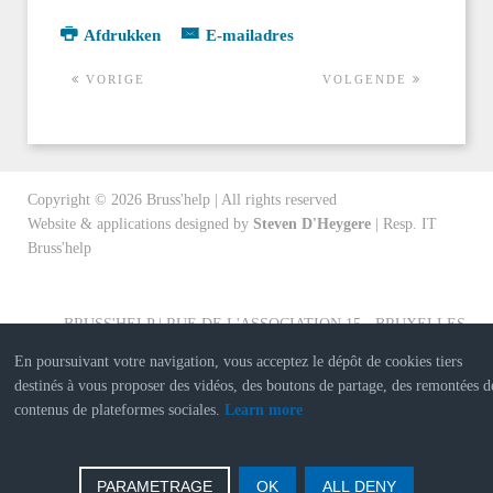
Afdrukken
E-mailadres
VORIGE
VOLGENDE
Copyright ©
2026
Bruss'help | All rights reserved
Website & applications designed by
Steven D'Heygere
| Resp. IT
Bruss'help
BRUSS'HELP | RUE DE L'ASSOCIATION 15 - BRUXELLES
En poursuivant votre navigation, vous acceptez le dépôt de cookies tiers
destinés à vous proposer des vidéos, des boutons de partage, des remontées d
contenus de plateformes sociales.
Learn more
PARAMETRAGE
OK
ALL DENY