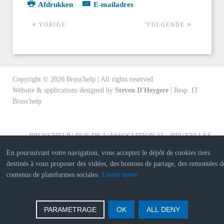
Afdrukken
E-mailadres
VORIGE
VOLGENDE
Copyright ©
2026
Bruss'help | All rights reserved
Website & applications designed by
Steven D'Heygere
| Resp. IT
Bruss'help
BRUSS'HELP | RUE DE L'ASSOCIATION 15 - BRUXELLES
En poursuivant votre navigation, vous acceptez le dépôt de cookies tiers
destinés à vous proposer des vidéos, des boutons de partage, des remontées d
contenus de plateformes sociales.
Learn more
PARAMETRAGE
OK
ALL DENY