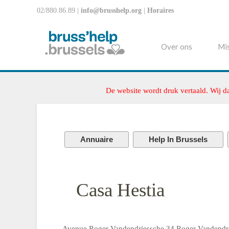
02/880.86.89 |
info@brusshelp.org
|
Horaires
Over ons
Mis
De website wordt druk vertaald. Wij d
Annuaire
Help In Brussels
Casa Hestia
Avenue Roger Vandendriessche 34 Roger Vandendr