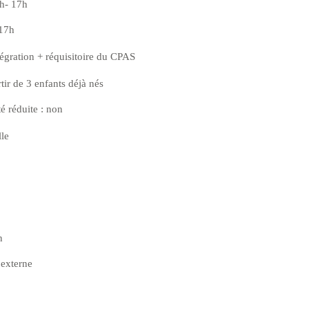
9h- 17h
 17h
tégration + réquisitoire du CPAS
rtir de 3 enfants déjà nés
é réduite : non
le
n
externe