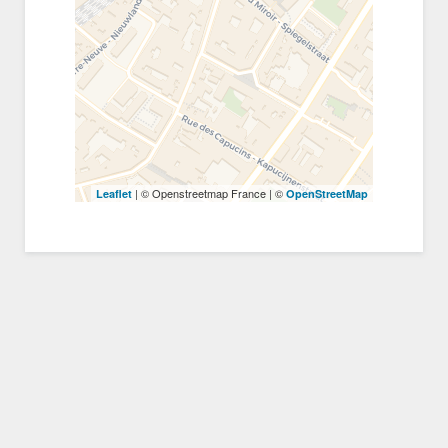
| © Openstreetmap France | ©
Leaflet
OpenStreetMap