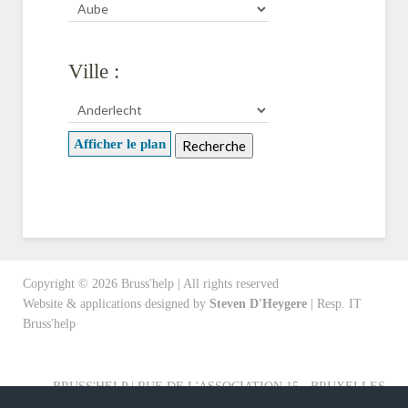
Ville :
Afficher le plan
Copyright ©
2026
Bruss'help | All rights reserved
Website & applications designed by
Steven D'Heygere
| Resp. IT
Bruss'help
BRUSS'HELP | RUE DE L'ASSOCIATION 15 - BRUXELLES