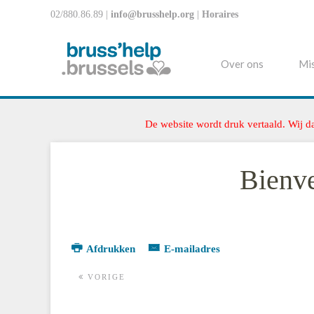
02/880.86.89 |
info@brusshelp.org
|
Horaires
Over ons
Mis
De website wordt druk vertaald. Wij d
Bienv
Afdrukken
E-mailadres
VORIGE