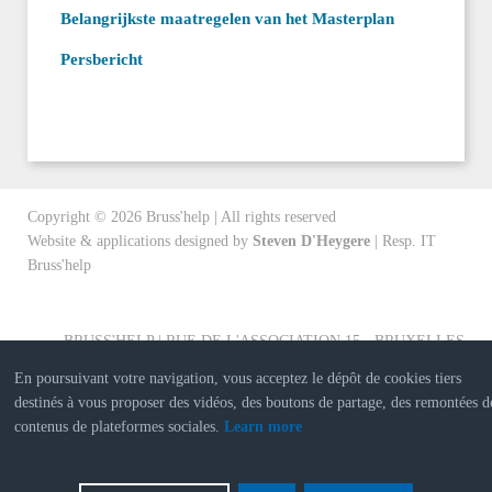
Belangrijkste maatregelen van het Masterplan
Persbericht
Copyright ©
2026
Bruss'help | All rights reserved
Website & applications designed by
Steven D'Heygere
| Resp. IT
Bruss'help
BRUSS'HELP | RUE DE L'ASSOCIATION 15 - BRUXELLES
En poursuivant votre navigation, vous acceptez le dépôt de cookies tiers
destinés à vous proposer des vidéos, des boutons de partage, des remontées d
contenus de plateformes sociales.
Learn more