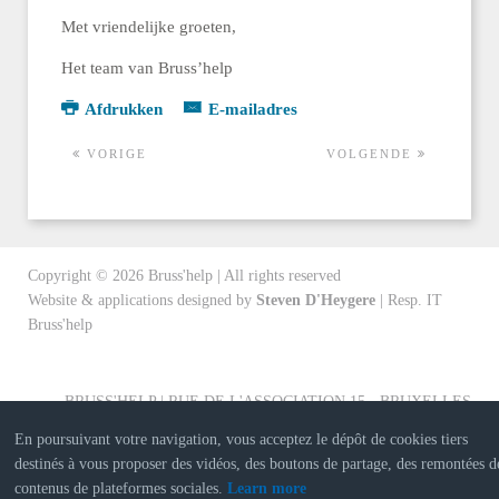
Met vriendelijke groeten,
Het team van Bruss’help
Afdrukken
E-mailadres
VORIGE
VOLGENDE
Copyright ©
2026
Bruss'help | All rights reserved
Website & applications designed by
Steven D'Heygere
| Resp. IT
Bruss'help
BRUSS'HELP | RUE DE L'ASSOCIATION 15 - BRUXELLES
En poursuivant votre navigation, vous acceptez le dépôt de cookies tiers
destinés à vous proposer des vidéos, des boutons de partage, des remontées d
contenus de plateformes sociales.
Learn more