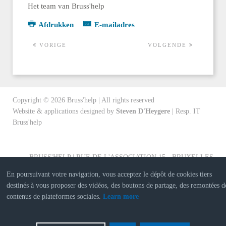
Het team van Bruss'help
Afdrukken
E-mailadres
VORIGE
VOLGENDE
Copyright ©
2026
Bruss'help | All rights reserved
Website & applications designed by
Steven D'Heygere
| Resp. IT
Bruss'help
BRUSS'HELP | RUE DE L'ASSOCIATION 15 - BRUXELLES
En poursuivant votre navigation, vous acceptez le dépôt de cookies tiers
destinés à vous proposer des vidéos, des boutons de partage, des remontées d
contenus de plateformes sociales.
Learn more