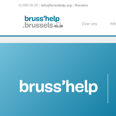
02/880.86.89 |
info@brusshelp.org
|
Horaires
Over ons
Mis