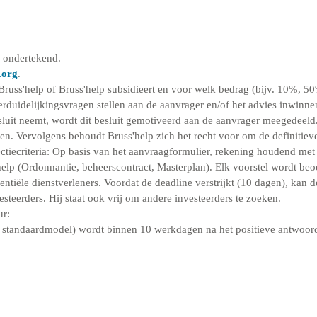
 ondertekend.
.org
.
Bruss'help of Bruss'help subsidieert en voor welk bedrag (bijv. 10%, 
erduidelijkingsvragen stellen aan de aanvrager en/of het advies inwinne
luit neemt, wordt dit besluit gemotiveerd aan de aanvrager meegedeeld. In
. Vervolgens behoudt Bruss'help zich het recht voor om de definitieve
tiecriteria: Op basis van het aanvraagformulier, rekening houdend met de
p (Ordonnantie, beheerscontract, Masterplan). Elk voorstel wordt beoor
entiële dienstverleners. Voordat de deadline verstrijkt (10 dagen), kan 
teerders. Hij staat ook vrij om andere investeerders te zoeken.
ur:
 standaardmodel) wordt binnen 10 werkdagen na het positieve antwoor