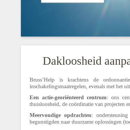
Dakloosheid aanpak
Bruss’Help is krachtens de ordonnant
inschakelingsmaatregelen, evenals met het ui
Een actie-georiënteerd centrum
: ons cen
thuisloosheid, de coördinatie van projecten e
Meervoudige opdrachten
: ondersteuning
begunstigden naar duurzame oplossingen (toega