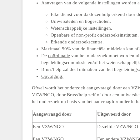
Aanvragen van de volgende instellingen worden a
Elke dienst voor daklozenhulp erkend door 
Universiteiten en hogescholen.
Wetenschappelijke instellingen.
Openbare of non-profit onderzoeksinstituten.
Erkende onderzoekscentra.
Maximaal 50% van de financiële middelen kan afko
De
coördinatie
van het onderzoek moet worden uitg
begeleidingscommissie en/of het wetenschappelijk
Bruss'help zal deel uitmaken van het begeleiding
Opvolging:
Ofwel wordt het onderzoek aangevraagd door een VZW/
VZW/NGO, door Bruss'help zelf of door een universiteit
het onderzoek op basis van het aanvraagformulier in he
Aangevraagd door
Uitgevoerd door
Een VZW/NGO
Dezelfde VZW/NGO
Een VZW/NGO
Een andere VZW/NG