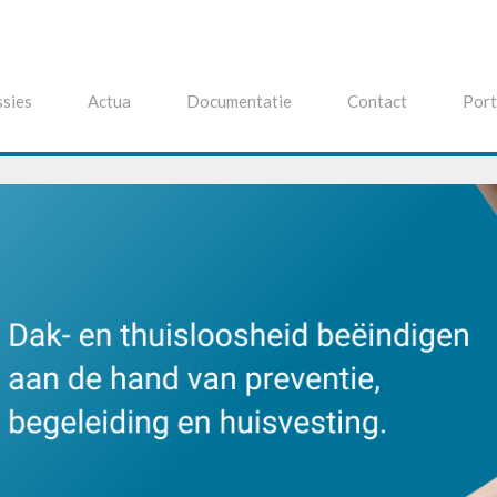
sies
Actua
Documentatie
Contact
Port