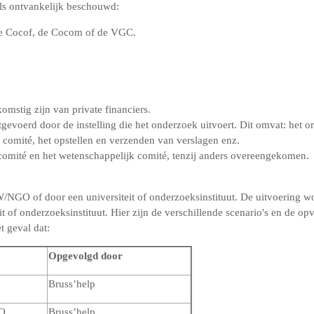
ls ontvankelijk beschouwd:
de Cocof, de Cocom of de VGC.
mstig zijn van private financiers.
evoerd door de instelling die het onderzoek uitvoert. Dit omvat: het 
 comité, het opstellen en verzenden van verslagen enz.
scomité en het wetenschappelijk comité, tenzij anders overeengekomen.
NGO of door een universiteit of onderzoeksinstituut. De uitvoering
 of onderzoeksinstituut. Hier zijn de verschillende scenario's en de o
t geval dat:
Opgevolgd door
Bruss’help
O
Bruss’help